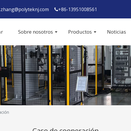
y.zhang@polyteknj.com
+86-13951008561

r
Sobre nosotros
Productos
Noticias
ación
Caso de cooperación